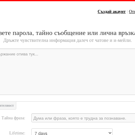
Създай акаунт
|
От
ете парола, тайно съобщение или лична връзк
Дръжте чувствителна информация далеч от чатове и и-мейли.
ителност
Тайна фраза:
Lifetime: