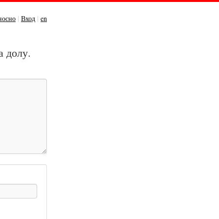
носно
|
Вход
|
en
а долу.