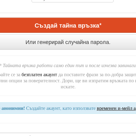
Създай тайна връзка*
Или генерирай случайна парола.
* Тайната връзка работи само един път и после изчезва завинаги
айте се за
безплатен акаунт
да поставите фрази за по-добра защит
ни опции за поверителност. Дори, ще ви изпратим връзката по 
искате.
 анонимни!
Създайте акаунт, като използвате
временен и-мейл а