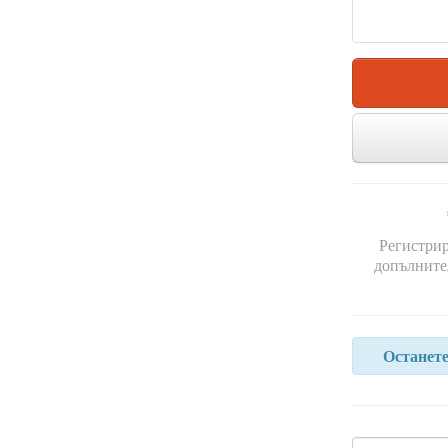
Регистрир
допълнител
Останете