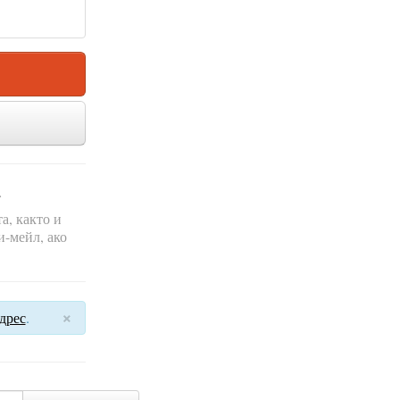
.
а, както и
и-мейл, ако
×
дрес
.